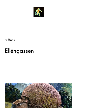
Robin Morgan
< Back
Ellëngassën